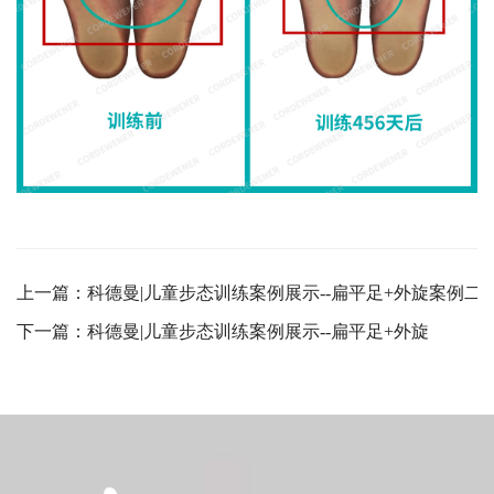
上一篇：
科德曼|儿童步态训练案例展示--扁平足+外旋案例二
下一篇：
科德曼|儿童步态训练案例展示--扁平足+外旋