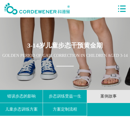
3-14岁儿童步态干预黄金期
GOLDEN PERIOD OF GAIT CORRECTION IN CHILDREN AGED 3-14
错误步态的影响
步态训练受益一生
案例故事
儿童步态训练方案
方案定制流程