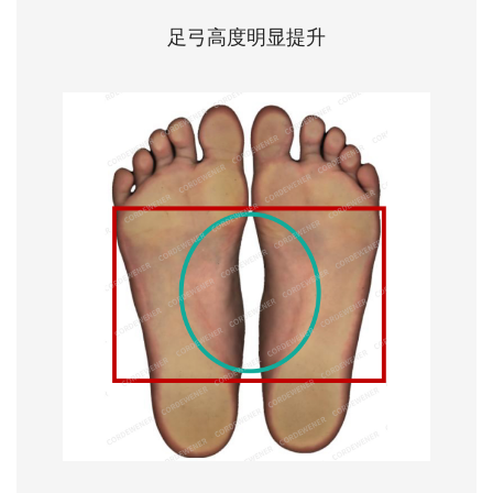
足弓高度明显提升