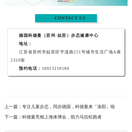
CONTACT US
德国科德曼（苏州·姑苏）步态健康中心
地址：
江苏省苏州市姑苏区平泷路251号城市生活广场A座
2310室
预约电话：
18013210180
上一篇：
专注儿童步态，同步德国，科德曼来「洛阳」啦
下一篇：
科德曼亮相上海体博会，助力马拉松跑者