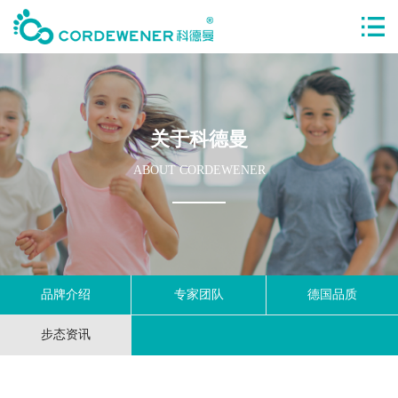
关于科德曼
ABOUT CORDEWENER
品牌介绍
专家团队
德国品质
步态资讯